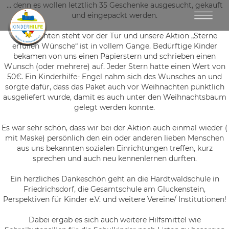
… denn es wollen letztlich 35 Geschenke ausgesucht, gekauft
und eingepackt werden.
Weihnachten steht vor der Tür und unsere Aktion „Sterne
erfüllen Wünsche“ ist in vollem Gange. Bedürftige Kinder
bekamen von uns einen Papierstern und schrieben einen
Wunsch (oder mehrere) auf. Jeder Stern hatte einen Wert von
50€. Ein Kinderhilfe- Engel nahm sich des Wunsches an und
sorgte dafür, dass das Paket auch vor Weihnachten pünktlich
ausgeliefert wurde, damit es auch unter den Weihnachtsbaum
gelegt werden konnte.
Es war sehr schön, dass wir bei der Aktion auch einmal wieder (
mit Maske) persönlich den ein oder anderen lieben Menschen
aus uns bekannten sozialen Einrichtungen treffen, kurz
sprechen und auch neu kennenlernen durften.
Ein herzliches Dankeschön geht an die Hardtwaldschule in
Friedrichsdorf, die Gesamtschule am Gluckenstein,
Perspektiven für Kinder e.V. und weitere Vereine/ Institutionen!
Dabei ergab es sich auch weitere Hilfsmittel wie