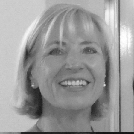
Ibrahim Fidan, Beisitzerin
Ibo ist DER Netzwerker unter uns, der spontan Welten bewegen
kann. Social Media, Kommunikation und große Events liegen ihm!
Seine Frau Tanja, ebenfalls Vereinsmitglied, zieht liebevoll die
Strippen im Hintergrund. Zusammen sind sie ein absolutes
Dreamteam!