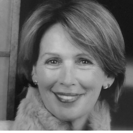
Christel Magnet, Beisitzerin Die Königsteinerin
Christel ist die Brücke zum Ursprung des Vereins. Ihre Kontakte
bilden das Fundament unserer Arbeit. Jedem Weiterentwickeln
begegnet sie mit grossem Herzen und offenen Armen und ihre
freundliche Art ist von hohem Wert im Vorstand und bei allen
Mitgliedern.